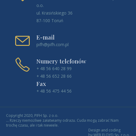
o.o.
ul. Krasińskiego 36
87-100 Toruń
E-mail
pifh@pifh.com.pl
Numery telefonów
+ 48 56 640 28 99
+ 48 56 652 28 66
Fax
+ 48 56 475 44 56
Copyright 2020, PIFH Sp. z o.o.
... Rzeczy niemożliwe załatwiamy odrazu. Cuda mogą zabrać Nam
trochę czasu, ale i tak niewiele.
Design and coding
by WEB FLOYD Sp. z o.o.