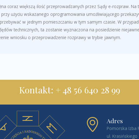
a coraz większą ilość przeprowadzanych przez Sądy e-rozpraw. Na 
przy użyciu wskazanego oprogramowania umożliwiającego przekazywa
y przebywać w jednym pomieszczaniu w tym samym czasie. W przypad
ędów technicznych, ta zostanie wyznaczona na posiedzienie niejawne. 
ożenie wniosku o przeprowadzenie rozprawy w trybie jawnym.
Kontakt: + 48 56 640 28 99
Adres
Pomorska Izba 
ul. Krasińskiego