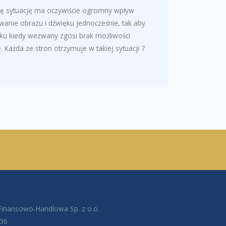
tę sytuację ma oczywiście ogromny wpływ
nie obrazu i dźwięku jednocześnie, tak aby
ku kiedy wezwany zgosi brak możliwości
Każda ze stron otrzymuje w takiej sytuacji 7
Finansowo-Handlowa Sp. z o.o.
 36