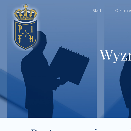
Start
O Firmie
Wyzn