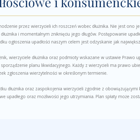
łościowe i konsumencki
zenie przez wierzycieli ich roszczeń wobec dłużnika. Nie jest ono j
 dłużnika i momentalnym zniknięciu jego długów. Postępowanie upadło
adku ogłoszenia upadłości naszym celem jest odzyskanie jak największe
żnik, wierzyciele dłużnika oraz podmioty wskazane w ustawie Prawo 
 sporządzenie planu likwidacyjnego. Każdy z wierzycieli ma prawo ubie
ek zgłoszenia wierzytelności w określonym termienie.
ku dłużnika oraz zaspokojenia wierzycieli zgodnie z obowiązującymi k
owe upadłego oraz możliwości jego utrzymiania. Plan spłaty może zost