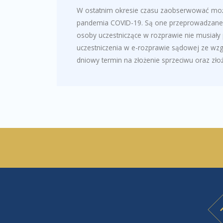
W ostatnim okresie czasu zaobserwować możn
pandemia COVID-19. Są one przeprowadzane 
osoby uczestniczące w rozprawie nie musiał
uczestniczenia w e-rozprawie sądowej ze wzgl
dniowy termin na złożenie sprzeciwu oraz zł