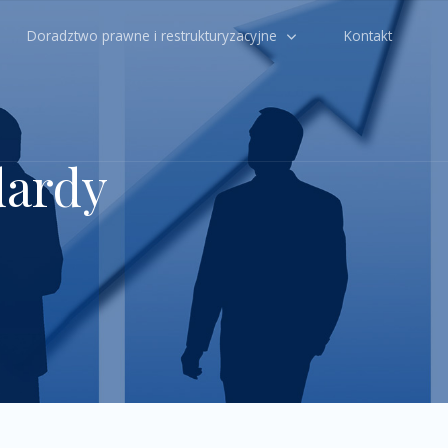
Doradztwo prawne i restrukturyzacyjne
Kontakt
dardy