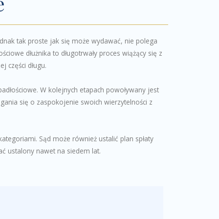
e
ednak tak proste jak się może wydawać, nie polega
ściowe dłużnika to długotrwały proces wiążący się z
j części długu.
upadłościowe. W kolejnych etapach powoływany jest
gania się o zaspokojenie swoich wierzytelności z
ategoriami. Sąd może również ustalić plan spłaty
ać ustalony nawet na siedem lat.