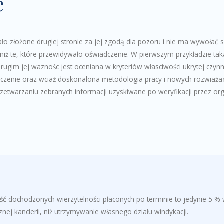
e
ało złożone drugiej stronie za jej zgodą dla pozoru i nie ma wywołać
iż te, które przewidywało oświadczenie. W pierwszym przykładzie tak
ugim jej waznośc jest oceniana w kryteriów własciwości ukrytej czynn
zenie oraz wciaż doskonalona metodologia pracy i nowych rozwiażań
rzetwarzaniu zebranych informacji uzyskiwane po weryfikacji przez or
 dochodzonych wierzytelności płaconych po terminie to jedynie 5 % ws
nej kanclerii, niż utrzymywanie własnego działu windykacji.