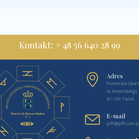
Kontakt: + 48 56 640 28 99
Adres
Pomorska Izba 
ul. Krasińskiego
87-100 Toruń
E-mail
pifh@pifh.com.p