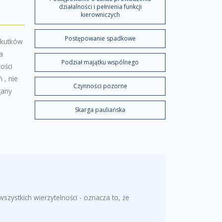
działalności i pełnienia funkcji
kierowniczych
Postępowanie spadkowe
 skutków
a
Podział majątku wspólnego
ości
 , nie
Czynności pozorne
gany
Skarga pauliańska
zystkich wierzytelności - oznacza to, że