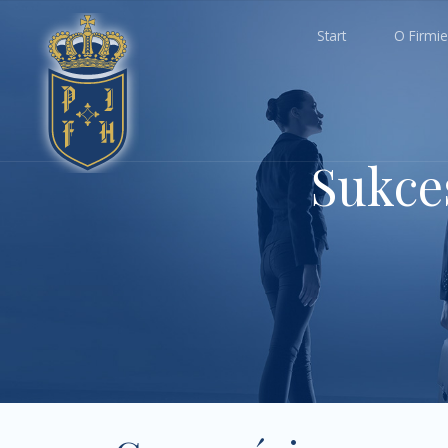
Start
O Firmie
Sukce